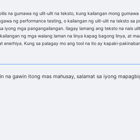
lis na gumawa ng ulit-ulit na teksto, kung kailangan mong gumawa n
 ng performance testing, o kailangan ng ulit-ulit na teksto sa pr
a iyong mga pangangailangan. Ilagay lamang ang teksto na nais ulit-u
kailangan ng mga walang laman na linya kapag bagong linya, at maaar
at enerhiya. Kung sa palagay mo ang tool na ito ay kapaki-pakinaba
n na gawin itong mas mahusay, salamat sa iyong mapagbig