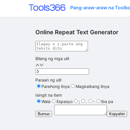
Pang-araw-araw na Toolb
Online Repeat Text Generator
Bilang ng mga ulit
Paraan ng ulit
Parehong linya
Magkaibang linya
Isingit na item
Wala
Espasyo
;
.
-
Iba pa
Bumuo
Kopyahin