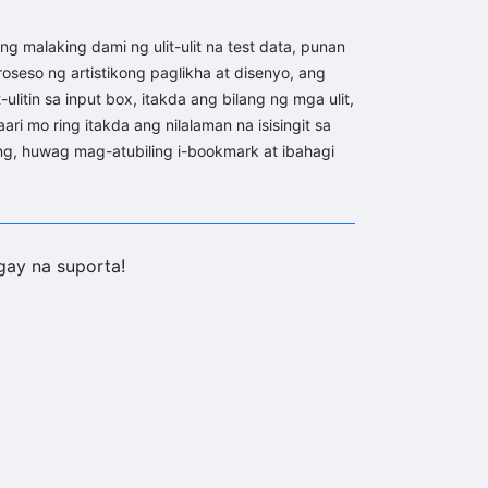
g malaking dami ng ulit-ulit na test data, punan
oseso ng artistikong paglikha at disenyo, ang
litin sa input box, itakda ang bilang ng mga ulit,
i mo ring itakda ang nilalaman na isisingit sa
ng, huwag mag-atubiling i-bookmark at ibahagi
ay na suporta!