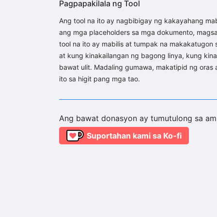
Pagpapakilala ng Tool
Ang tool na ito ay nagbibigay ng kakayahang mabi
ang mga placeholders sa mga dokumento, magsagawa
tool na ito ay mabilis at tumpak na makakatugon s
at kung kinakailangan ng bagong linya, kung kina
bawat ulit. Madaling gumawa, makatipid ng oras 
ito sa higit pang mga tao.
Ang bawat donasyon ay tumutulong sa ami
Suportahan kami sa Ko-fi